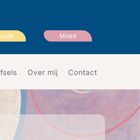
hode
Moed
fsels
Over mij
Contact