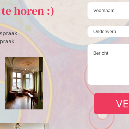
 te horen :)
fspraak
spraak
V